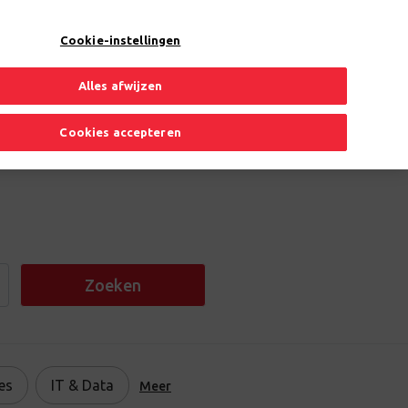
NL
Toggle Dropdown
Cookie-instellingen
Alles afwijzen
Cookies accepteren
Zoeken
es
IT & Data
Meer