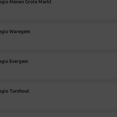
regio Menen Grote Markt
regio Waregem
regio Evergem
egio Turnhout