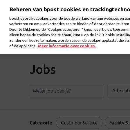
Overslaan
Beheren van bpost cookies en trackingtechn
en
naar
bpost gebruikt cookies voor de goede werking van zijn websites en appl
de
verbeteren en om u advertenties aan te bieden of door derden te lat
inhoud
Door te klikken op de "Cookies accepteren" knop, geeft u uw toestem
Welkom
Jobs
Onze collega’s
Onze werkp
gaan
alleen bepaalde cookies toe te staan, kunt u op de link “Cookie-instelli
zonder een keuze te maken, worden alleen de cookies geplaatst die stri
of de applicatie.
Meer informatie over cookies.
Jobs
Alle ca
Categorie
Customer Service
Facility &