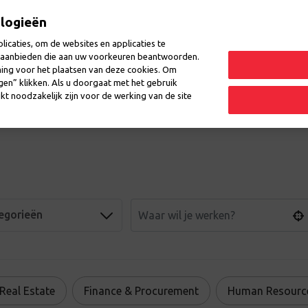
ologieën
icaties, om de websites en applicaties te
en aanbieden die aan uw voorkeuren beantwoorden.
ming voor het plaatsen van deze cookies. Om
lekken
Evenementen
Vragen
ngen” klikken. Als u doorgaat met het gebruik
kt noodzakelijk zijn voor de werking van de site
tegorieën
 Real Estate
Finance & Procurement
Human Resourc