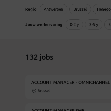
Regio
Antwerpen
Brussel
Henego
Jouw werkervaring
0-2 y
3-5 y
5
132
jobs
ACCOUNT MANAGER - OMNICHANNEL -
Brussel
ACCOUNT MANAGER SME