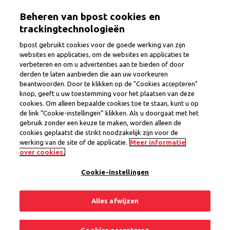
Overslaan
Togg
Beheren van bpost cookies en
en
naar
trackingtechnologieën
de
bpost gebruikt cookies voor de goede werking van zijn
inhoud
websites en applicaties, om de websites en applicaties te
gaan
verbeteren en om u advertenties aan te bieden of door
Postbode
derden te laten aanbieden die aan uw voorkeuren
beantwoorden. Door te klikken op de "Cookies accepteren"
knop, geeft u uw toestemming voor het plaatsen van deze
cookies. Om alleen bepaalde cookies toe te staan, kunt u op
Provincie
Oost-Vlaanderen
de link “Cookie-instellingen” klikken. Als u doorgaat met het
Regio Lochristi
gebruik zonder een keuze te maken, worden alleen de
Interim Contract
cookies geplaatst die strikt noodzakelijk zijn voor de
werking van de site of de applicatie.
Meer informatie
1 vacature
over cookies.
Cookie-instellingen
Delen
Solliciteer nu
Alles afwijzen