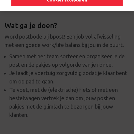
Cookies accepteren
Wat ga je doen?
Word postbode bij bpost! Een job vol afwisseling
met een goede work/life balans bij jou in de buurt.
Samen met het team sorteer en organiseer je de
post en de pakjes op volgorde van je ronde.
Je laadt je voertuig zorgvuldig zodat je klaar bent
om op pad te gaan.
Te voet, met de (elektrische) fiets of met een
bestelwagen vertrek je dan om jouw post en
pakjes met de glimlach te bezorgen bij jouw
klanten.