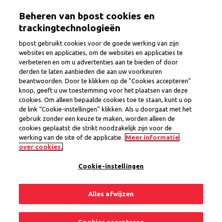
Overslaan
Togg
Beheren van bpost cookies en
en
naar
trackingtechnologieën
de
bpost gebruikt cookies voor de goede werking van zijn
inhoud
websites en applicaties, om de websites en applicaties te
Jobs
gaan
verbeteren en om u advertenties aan te bieden of door
derden te laten aanbieden die aan uw voorkeuren
beantwoorden. Door te klikken op de "Cookies accepteren"
knop, geeft u uw toestemming voor het plaatsen van deze
cookies. Om alleen bepaalde cookies toe te staan, kunt u op
de link “Cookie-instellingen” klikken. Als u doorgaat met het
gebruik zonder een keuze te maken, worden alleen de
cookies geplaatst die strikt noodzakelijk zijn voor de
werking van de site of de applicatie.
Meer informatie
over cookies.
Cookie-instellingen
Zoeken
Alles afwijzen