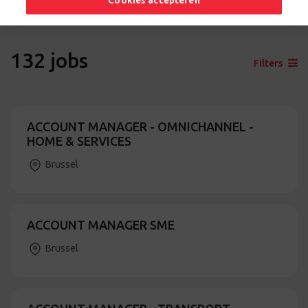
Cookies accepteren
132
jobs
Filters
ACCOUNT MANAGER - OMNICHANNEL -
HOME & SERVICES
Brussel
ACCOUNT MANAGER SME
Brussel