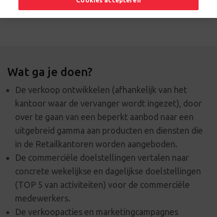
Cookies accepteren
Solliciteer nu
Wat ga je doen?
De verkoop ontwikkelen (afhankelijk van het
kantoor waar de vervanger wordt ingezet), door
over te gaan van een beperkt aanbod naar een
uitgebreid gamma aan producten en diensten die
in de Retailkantoren worden aangeboden.
De commerciële doelstellingen vertalen naar
concrete wekelijkse en dagelijkse doelstellingen
(TOP 5 van activiteiten) voor de commerciële
medewerkers.
De verkoopacties en marketingcampagnes