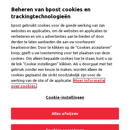
Overslaan
Togg
Beheren van bpost cookies en
en
naar
trackingtechnologieën
de
bpost gebruikt cookies voor de goede werking van zijn
inhoud
websites en applicaties, om de websites en applicaties te
gaan
verbeteren en om u advertenties aan te bieden of door
Kantoorhouder Vervanger regio
derden te laten aanbieden die aan uw voorkeuren
beantwoorden. Door te klikken op de "Cookies accepteren"
Leuven
knop, geeft u uw toestemming voor het plaatsen van deze
cookies. Om alleen bepaalde cookies toe te staan, kunt u op
de link “Cookie-instellingen” klikken. Als u doorgaat met het
gebruik zonder een keuze te maken, worden alleen de
Provincie
Vlaams-Brabant
cookies geplaatst die strikt noodzakelijk zijn voor de
Regio Vlaams-Brabant
werking van de site of de applicatie.
Meer informatie
Vast contract
over cookies.
Cookie-instellingen
1 vacature
Alles afwijzen
Delen