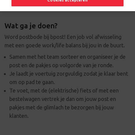
Cookies accepteren
Wat ga je doen?
Word postbode bij bpost! Een job vol afwisseling
met een goede work/life balans bij jou in de buurt.
Samen met het team sorteer en organiseer je de
post en de pakjes op volgorde van je ronde.
Je laadt je voertuig zorgvuldig zodat je klaar bent
om op pad te gaan.
Te voet, met de (elektrische) fiets of met een
bestelwagen vertrek je dan om jouw post en
pakjes met de glimlach te bezorgen bij jouw
klanten.