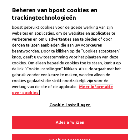
Overslaan
Togg
Beheren van bpost cookies en
en
naar
trackingtechnologieën
de
bpost gebruikt cookies voor de goede werking van zijn
inhoud
websites en applicaties, om de websites en applicaties te
gaan
verbeteren en om u advertenties aan te bieden of door
Postbode
derden te laten aanbieden die aan uw voorkeuren
beantwoorden. Door te klikken op de "Cookies accepteren"
knop, geeft u uw toestemming voor het plaatsen van deze
cookies. Om alleen bepaalde cookies toe te staan, kunt u op
Provincie
Brussel
de link “Cookie-instellingen” klikken. Als u doorgaat met het
Regio Brussel
gebruik zonder een keuze te maken, worden alleen de
Interim Contract
cookies geplaatst die strikt noodzakelijk zijn voor de
werking van de site of de applicatie.
Meer informatie
2 vacatures
over cookies.
Cookie-instellingen
Delen
Solliciteer nu
Alles afwijzen