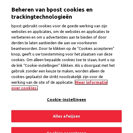
Overslaan
Togg
Beheren van bpost cookies en
en
naar
trackingtechnologieën
de
bpost gebruikt cookies voor de goede werking van zijn
inhoud
websites en applicaties, om de websites en applicaties te
gaan
verbeteren en om u advertenties aan te bieden of door
Commercieel medewerker
derden te laten aanbieden die aan uw voorkeuren
beantwoorden. Door te klikken op de "Cookies accepteren"
knop, geeft u uw toestemming voor het plaatsen van deze
cookies. Om alleen bepaalde cookies toe te staan, kunt u op
Provincie
Brussel
de link “Cookie-instellingen” klikken. Als u doorgaat met het
Regio Brussel
gebruik zonder een keuze te maken, worden alleen de
Interim Contract
cookies geplaatst die strikt noodzakelijk zijn voor de
werking van de site of de applicatie.
Meer informatie
1 vacature
over cookies.
Cookie-instellingen
Delen
Solliciteer nu
Alles afwijzen