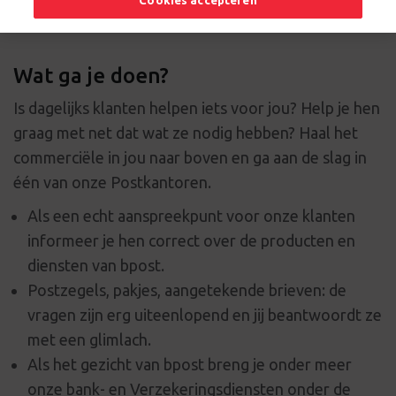
Cookies accepteren
Wat ga je doen?
Is dagelijks klanten helpen iets voor jou? Help je hen
graag met net dat wat ze nodig hebben? Haal het
commerciële in jou naar boven en ga aan de slag in
één van onze Postkantoren.
Als een echt aanspreekpunt voor onze klanten
informeer je hen correct over de producten en
diensten van bpost.
Postzegels, pakjes, aangetekende brieven: de
vragen zijn erg uiteenlopend en jij beantwoordt ze
met een glimlach.
Als het gezicht van bpost breng je onder meer
onze bank- en Verzekeringsdiensten onder de