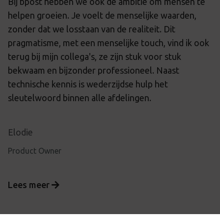
Bij bpost hebben we ook de ambitie om mensen te
helpen groeien. Je voelt de menselijke waarden,
zonder dat we losstaan van de realiteit. Dit
pragmatisme, met een menselijke touch, vind ik ook
terug bij mijn collega's, ze zijn stuk voor stuk
bekwaam en bijzonder professioneel. Naast
technische kennis is wederzijdse hulp het
sleutelwoord binnen alle afdelingen.
Elodie
Product Owner
Lees meer