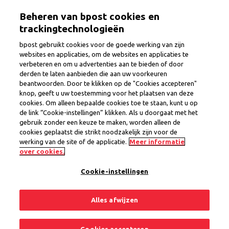
Overslaan
Togg
Beheren van bpost cookies en
en
naar
trackingtechnologieën
de
bpost gebruikt cookies voor de goede werking van zijn
inhoud
websites en applicaties, om de websites en applicaties te
gaan
verbeteren en om u advertenties aan te bieden of door
Postbode
derden te laten aanbieden die aan uw voorkeuren
beantwoorden. Door te klikken op de "Cookies accepteren"
knop, geeft u uw toestemming voor het plaatsen van deze
cookies. Om alleen bepaalde cookies toe te staan, kunt u op
Provincie
Luxemburg
de link “Cookie-instellingen” klikken. Als u doorgaat met het
Regio Arlon
gebruik zonder een keuze te maken, worden alleen de
Interim Contract
cookies geplaatst die strikt noodzakelijk zijn voor de
werking van de site of de applicatie.
Meer informatie
1 vacature
over cookies.
Cookie-instellingen
Delen
Solliciteer nu
Alles afwijzen