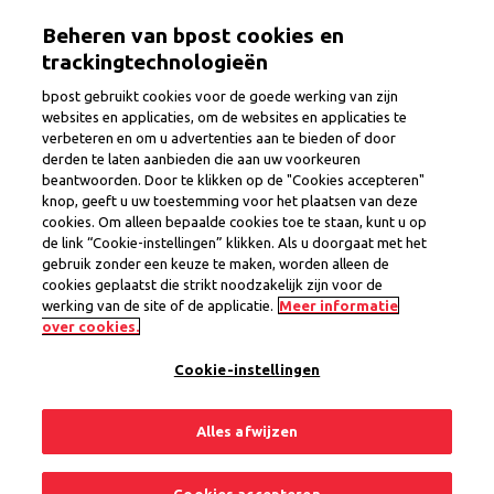
Overslaan
Togg
Beheren van bpost cookies en
en
naar
trackingtechnologieën
de
bpost gebruikt cookies voor de goede werking van zijn
inhoud
websites en applicaties, om de websites en applicaties te
gaan
verbeteren en om u advertenties aan te bieden of door
Expert Communications
derden te laten aanbieden die aan uw voorkeuren
beantwoorden. Door te klikken op de "Cookies accepteren"
(Branding)
knop, geeft u uw toestemming voor het plaatsen van deze
cookies. Om alleen bepaalde cookies toe te staan, kunt u op
de link “Cookie-instellingen” klikken. Als u doorgaat met het
gebruik zonder een keuze te maken, worden alleen de
Provincie
Brussel
cookies geplaatst die strikt noodzakelijk zijn voor de
Regio Brussel
werking van de site of de applicatie.
Meer informatie
Vast contract
over cookies.
Cookie-instellingen
1 vacature
Alles afwijzen
Delen