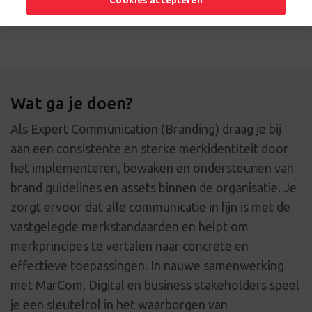
Cookies accepteren
Solliciteer nu
Wat ga je doen?
Als Expert Communication (Branding) draag je bij
aan een consistente en sterke merkidentiteit door
het implementeren, bewaken en ondersteunen van
brand guidelines en assets binnen de organisatie. Je
zorgt ervoor dat alle communicatie in lijn is met de
vastgelegde merkstandaarden en helpt om
merkprincipes te vertalen naar concrete en
effectieve toepassingen. In nauwe samenwerking
met MarCom, Digital en business stakeholders speel
je een sleutelrol in het waarborgen van