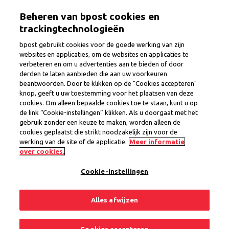
Overslaan
Togg
Beheren van bpost cookies en
en
naar
trackingtechnologieën
de
bpost gebruikt cookies voor de goede werking van zijn
inhoud
websites en applicaties, om de websites en applicaties te
gaan
verbeteren en om u advertenties aan te bieden of door
Design & Utilization - Sr Project
derden te laten aanbieden die aan uw voorkeuren
beantwoorden. Door te klikken op de "Cookies accepteren"
Manager Capacity & Yield
knop, geeft u uw toestemming voor het plaatsen van deze
cookies. Om alleen bepaalde cookies toe te staan, kunt u op
Management
de link “Cookie-instellingen” klikken. Als u doorgaat met het
gebruik zonder een keuze te maken, worden alleen de
cookies geplaatst die strikt noodzakelijk zijn voor de
werking van de site of de applicatie.
Meer informatie
Provincie
Brussel
over cookies.
Regio Brussel
Vast contract
Cookie-instellingen
1 vacature
Alles afwijzen
Delen