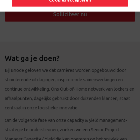
Cookies accepteren
Solliciteer nu
Wat ga je doen?
Bij Bnode geloven we dat carrières worden opgebouwd door
stimulerende uitdagingen, inspirerende samenwerkingen en
continue ontwikkeling. Ons Out-of-Home netwerk van lockers en
afhaalpunten, dagelijks gebruikt door duizenden klanten, staat
centraal in onze logistieke innovatie.
Om de volgende fase van onze capacity & yield management-
strategie te ondersteunen, zoeken we een Senior Project
Manager Capacity / Yield die kan opereren op het snijvlak van