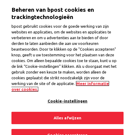
Overslaan
Togg
Beheren van bpost cookies en
en
naar
trackingtechnologieën
de
bpost gebruikt cookies voor de goede werking van zijn
inhoud
websites en applicaties, om de websites en applicaties te
gaan
verbeteren en om u advertenties aan te bieden of door
derden te laten aanbieden die aan uw voorkeuren
beantwoorden. Door te klikken op de "Cookies accepteren"
Geen evenementen
knop, geeft u uw toestemming voor het plaatsen van deze
cookies. Om alleen bepaalde cookies toe te staan, kunt u op
de link “Cookie-instellingen” klikken. Als u doorgaat met het
We hebben helaas geen evenementen op dit
gebruik zonder een keuze te maken, worden alleen de
cookies geplaatst die strikt noodzakelijk zijn voor de
moment, maar kom binnenkort zeker opnieuw een
werking van de site of de applicatie.
Meer informatie
kijkje nemen!
over cookies.
Cookie-instellingen
Alles afwijzen
Privacy