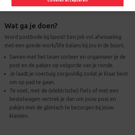
Cookies accepteren
Wat ga je doen?
Word postbode bij bpost! Een job vol afwisseling
met een goede work/life balans bij jou in de buurt.
Samen met het team sorteer en organiseer je de
post en de pakjes op volgorde van je ronde.
Je laadt je voertuig zorgvuldig zodat je klaar bent
om op pad te gaan.
Te voet, met de (elektrische) fiets of met een
bestelwagen vertrek je dan om jouw post en
pakjes met de glimlach te bezorgen bij jouw
klanten.