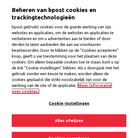
Overslaan
Togg
Beheren van bpost cookies en
en
naar
trackingtechnologieën
de
bpost gebruikt cookies voor de goede werking van zijn
inhoud
websites en applicaties, om de websites en applicaties te
gaan
verbeteren en om u advertenties aan te bieden of door
Postbode
derden te laten aanbieden die aan uw voorkeuren
beantwoorden. Door te klikken op de "Cookies accepteren"
knop, geeft u uw toestemming voor het plaatsen van deze
cookies. Om alleen bepaalde cookies toe te staan, kunt u op
Provincie
Henegouwen
de link “Cookie-instellingen” klikken. Als u doorgaat met het
Regio Fleurus
gebruik zonder een keuze te maken, worden alleen de
Interim Contract
cookies geplaatst die strikt noodzakelijk zijn voor de
werking van de site of de applicatie.
Meer informatie
1 vacature
over cookies.
Cookie-instellingen
Delen
Solliciteer nu
Alles afwijzen