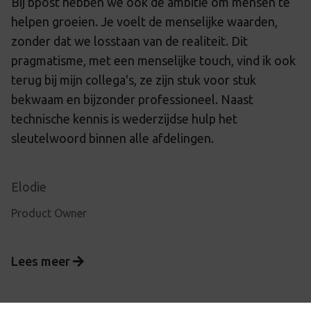
Bij bpost hebben we ook de ambitie om mensen te
helpen groeien. Je voelt de menselijke waarden,
zonder dat we losstaan van de realiteit. Dit
pragmatisme, met een menselijke touch, vind ik ook
terug bij mijn collega's, ze zijn stuk voor stuk
bekwaam en bijzonder professioneel. Naast
technische kennis is wederzijdse hulp het
sleutelwoord binnen alle afdelingen.
Elodie
Product Owner
Lees meer