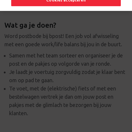
Cookies accepteren
Wat ga je doen?
Word postbode bij bpost! Een job vol afwisseling
met een goede work/life balans bij jou in de buurt.
Samen met het team sorteer en organiseer je de
post en de pakjes op volgorde van je ronde.
Je laadt je voertuig zorgvuldig zodat je klaar bent
om op pad te gaan.
Te voet, met de (elektrische) fiets of met een
bestelwagen vertrek je dan om jouw post en
pakjes met de glimlach te bezorgen bij jouw
klanten.