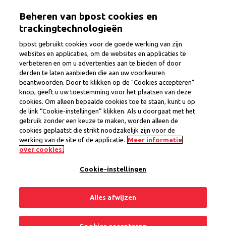
Overslaan
Togg
Beheren van bpost cookies en
en
naar
trackingtechnologieën
de
bpost gebruikt cookies voor de goede werking van zijn
inhoud
websites en applicaties, om de websites en applicaties te
gaan
verbeteren en om u advertenties aan te bieden of door
Postbode
derden te laten aanbieden die aan uw voorkeuren
beantwoorden. Door te klikken op de "Cookies accepteren"
knop, geeft u uw toestemming voor het plaatsen van deze
cookies. Om alleen bepaalde cookies toe te staan, kunt u op
Provincie
Waals-Brabant
de link “Cookie-instellingen” klikken. Als u doorgaat met het
Regio Mont-Saint-Guibert
gebruik zonder een keuze te maken, worden alleen de
Interim Contract
cookies geplaatst die strikt noodzakelijk zijn voor de
werking van de site of de applicatie.
Meer informatie
1 vacature
over cookies.
Cookie-instellingen
Delen
Solliciteer nu
Alles afwijzen