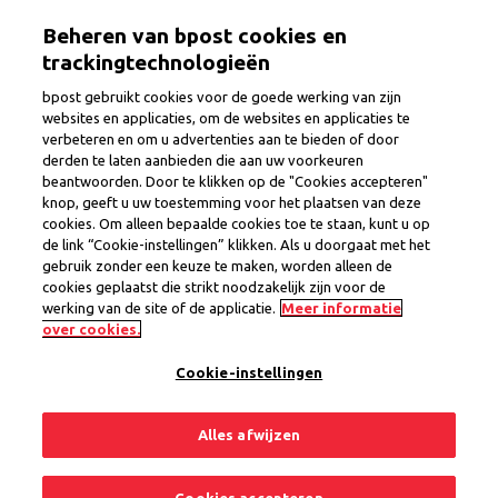
Skip
Togg
Beheren van bpost cookies en
to
main
trackingtechnologieën
content
bpost gebruikt cookies voor de goede werking van zijn
websites en applicaties, om de websites en applicaties te
verbeteren en om u advertenties aan te bieden of door
derden te laten aanbieden die aan uw voorkeuren
Testimonials
beantwoorden. Door te klikken op de "Cookies accepteren"
knop, geeft u uw toestemming voor het plaatsen van deze
cookies. Om alleen bepaalde cookies toe te staan, kunt u op
de link “Cookie-instellingen” klikken. Als u doorgaat met het
gebruik zonder een keuze te maken, worden alleen de
Our community
cookies geplaatst die strikt noodzakelijk zijn voor de
werking van de site of de applicatie.
Meer informatie
over cookies.
#peopleofbpost
Cookie-instellingen
Alles afwijzen