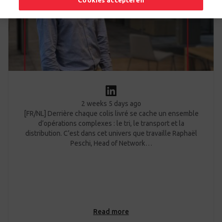
Cookies accepteren
2 weeks 5 days ago
[FR/NL] Derrière chaque colis livré se cache un ensemble
d’opérations complexes : le tri, le transport et la
distribution. C’est dans cet univers que travaille Raphaël
Peschi, Head of Network…
Read more