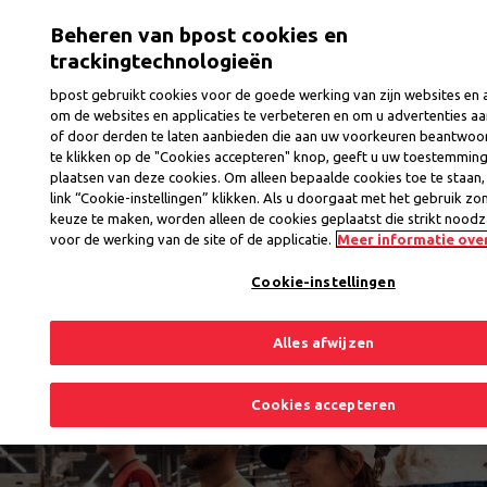
Aller
Togg
Beheren van bpost cookies en
au
contenu
trackingtechnologieën
principal
bpost gebruikt cookies voor de goede werking van zijn websites en a
om de websites en applicaties te verbeteren en om u advertenties aa
of door derden te laten aanbieden die aan uw voorkeuren beantwoo
Des personnes aux machines :
te klikken op de "Cookies accepteren" knop, geeft u uw toestemming
plaatsen van deze cookies. Om alleen bepaalde cookies toe te staan,
entretien avec une équipe
link “Cookie-instellingen” klikken. Als u doorgaat met het gebruik zo
keuze te maken, worden alleen de cookies geplaatst die strikt noodza
LSM bien huilée
voor de werking van de site of de applicatie.
Meer informatie over
Cookie-instellingen
Alles afwijzen
Cookies accepteren