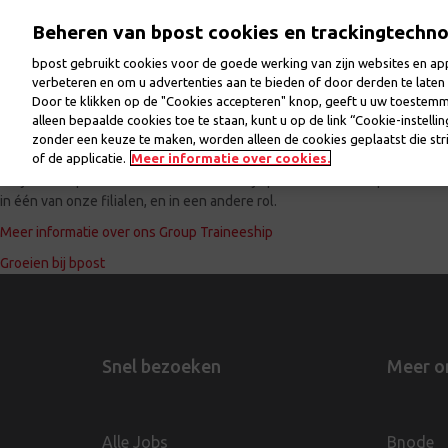
Overslaan
Beheren van bpost cookies en trackingtechn
en
naar
bpost gebruikt cookies voor de goede werking van zijn websites en appl
de
verbeteren en om u advertenties aan te bieden of door derden te lat
inhoud
Door te klikken op de "Cookies accepteren" knop, geeft u uw toestem
Welkom
Jobs
Onze collega’s
Onze werkp
gaan
alleen bepaalde cookies toe te staan, kunt u op de link “Cookie-instelli
zonder een keuze te maken, worden alleen de cookies geplaatst die stri
Ingediend door
of de applicatie.
Johan_CLAES
Meer informatie over cookies.
op
ma, 12/06/2021 - 12:25
Elk jaar in september verwelkomen we bij bpost nieuwe Group Trainees di
in één van onze filialen, en in een andere rol.
Meer informatie over ons Group Traineeship
Groeien bij bpost
Snel bezoeken
Meer o
Alle Jobs
Bnode