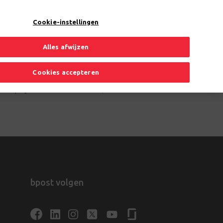
NL
Toggle Dropdown
Cookie-instellingen
Alles afwijzen
Cookies accepteren
 drie projecten van acht maanden, telkens in een andere business unit of
bpost volgen