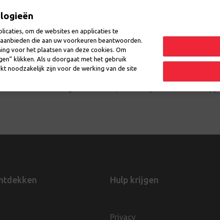
ologieën
icaties, om de websites en applicaties te
en aanbieden die aan uw voorkeuren beantwoorden.
ming voor het plaatsen van deze cookies. Om
lekken
Evenementen
Vragen
ngen” klikken. Als u doorgaat met het gebruik
kt noodzakelijk zijn voor de werking van de site
e starten in een uitdagend traineeship van twee jaar. Daarin doorloop je
ntdekken
Hulp krijgen
Privacy