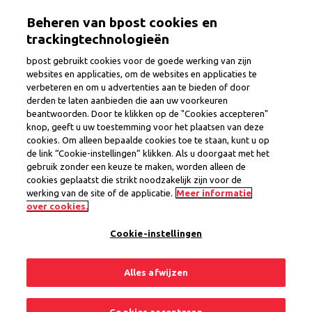
Aller
Togg
Beheren van bpost cookies en
au
contenu
trackingtechnologieën
principal
0
Jobs
bpost gebruikt cookies voor de goede werking van zijn
websites en applicaties, om de websites en applicaties te
verbeteren en om u advertenties aan te bieden of door
derden te laten aanbieden die aan uw voorkeuren
beantwoorden. Door te klikken op de "Cookies accepteren"
knop, geeft u uw toestemming voor het plaatsen van deze
cookies. Om alleen bepaalde cookies toe te staan, kunt u op
de link “Cookie-instellingen” klikken. Als u doorgaat met het
Privacy
gebruik zonder een keuze te maken, worden alleen de
cookies geplaatst die strikt noodzakelijk zijn voor de
Conditions générales
werking van de site of de applicatie.
Meer informatie
over cookies.
Cookies
Cookie-instellingen
Alles afwijzen