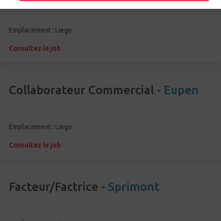
Emplacement : Liege
Consultez le job
Collaborateur Commercial -
Eupen
Emplacement : Liege
Consultez le job
Facteur/Factrice -
Sprimont