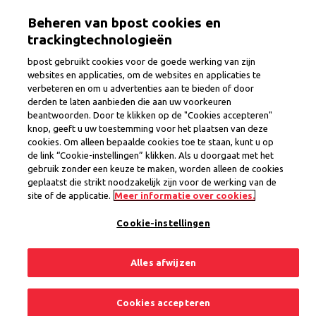
Aller
Togg
Beheren van bpost cookies en
au
contenu
trackingtechnologieën
principal
6 Jobs
bpost gebruikt cookies voor de goede werking van zijn
websites en applicaties, om de websites en applicaties te
verbeteren en om u advertenties aan te bieden of door
derden te laten aanbieden die aan uw voorkeuren
beantwoorden. Door te klikken op de "Cookies accepteren"
knop, geeft u uw toestemming voor het plaatsen van deze
cookies. Om alleen bepaalde cookies toe te staan, kunt u op
de link “Cookie-instellingen” klikken. Als u doorgaat met het
Facteur/Factrice -
Lontzen
gebruik zonder een keuze te maken, worden alleen de cookies
geplaatst die strikt noodzakelijk zijn voor de werking van de
site of de applicatie.
Meer informatie over cookies.
Emplacement : Liege
Cookie-instellingen
Consultez le job
Alles afwijzen
Facteur/Factrice -
Malmedy
Cookies accepteren