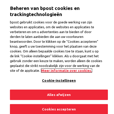
Aller
Togg
Beheren van bpost cookies en
au
contenu
trackingtechnologieën
principal
0 Jobs
bpost gebruikt cookies voor de goede werking van zijn
websites en applicaties, om de websites en applicaties te
verbeteren en om u advertenties aan te bieden of door
derden te laten aanbieden die aan uw voorkeuren
beantwoorden. Door te klikken op de "Cookies accepteren"
knop, geeft u uw toestemming voor het plaatsen van deze
cookies. Om alleen bepaalde cookies toe te staan, kunt u op
Retour vers la page d'accueil
de link “Cookie-instellingen” klikken. Als u doorgaat met het
gebruik zonder een keuze te maken, worden alleen de cookies
Privacy
geplaatst die strikt noodzakelijk zijn voor de werking van de
site of de applicatie.
Meer informatie over cookies.
Conditions générales
Cookie-instellingen
Cookies
Alles afwijzen
Cookies accepteren