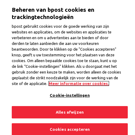
Skip
Togg
Beheren van bpost cookies en
to
main
trackingtechnologieën
content
bpost gebruikt cookies voor de goede werking van zijn
websites en applicaties, om de websites en applicaties te
verbeteren en om u advertenties aan te bieden of door
International Women's Day @
derden te laten aanbieden die aan uw voorkeuren
beantwoorden. Door te klikken op de "Cookies accepteren"
bpostgroup
knop, geeft u uw toestemming voor het plaatsen van deze
cookies. Om alleen bepaalde cookies toe te staan, kunt u op
Today, on International Women's Day, we would like
de link “Cookie-instellingen” klikken. Als u doorgaat met het
gebruik zonder een keuze te maken, worden alleen de cookies
to put the faces of bpost in the spotlight.
geplaatst die strikt noodzakelijk zijn voor de werking van de
site of de applicatie.
Meer informatie over cookies.
Cookie-instellingen
Alles afwijzen
Cookies accepteren