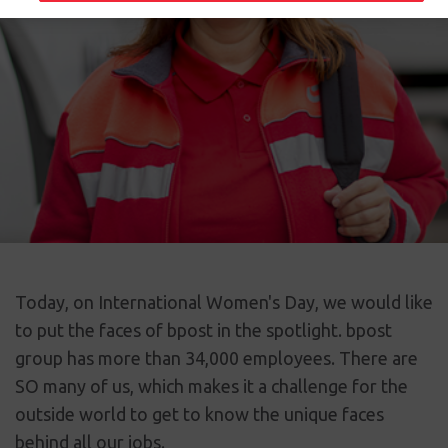
Today, on International Women's Day, we would like
to put the faces of bpost in the spotlight. bpost
group has more than 34,000 employees. There are
SO many of us, which makes it a challenge for the
outside world to get to know the unique faces
behind all our jobs.