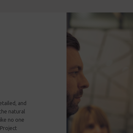
tailed, and
the natural
like no one
 Project