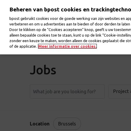
Skip
Beheren van bpost cookies en trackingtechn
to
main
bpost gebruikt cookies voor de goede werking van zijn websites en appl
content
verbeteren en om u advertenties aan te bieden of door derden te lat
Door te klikken op de "Cookies accepteren" knop, geeft u uw toestem
Welcome
Jobs
Our colleagues
Our workp
alleen bepaalde cookies toe te staan, kunt u op de link “Cookie-instelli
zonder een keuze te maken, worden alleen de cookies geplaatst die stri
of de applicatie.
Meer informatie over cookies.
Jobs
Project
Location
Brussels