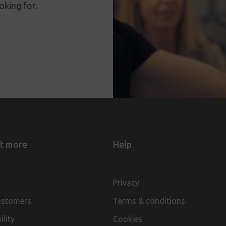
king for.
ut more
Help
Privacy
ustomers
Terms & conditions
ility
Cookies