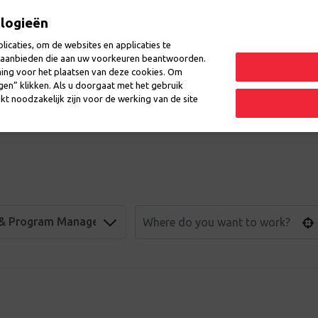
ologieën
icaties, om de websites en applicaties te
en aanbieden die aan uw voorkeuren beantwoorden.
ming voor het plaatsen van deze cookies. Om
laces
Events
Questions
ngen” klikken. Als u doorgaat met het gebruik
kt noodzakelijk zijn voor de werking van de site
 & Program Management