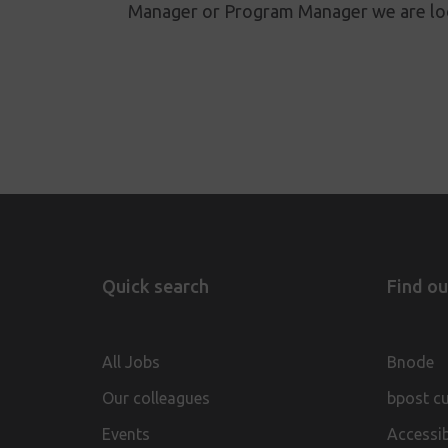
Manager or Program Manager we are loo
Quick search
Find o
All Jobs
Bnode
Our colleagues
bpost c
Events
Accessib